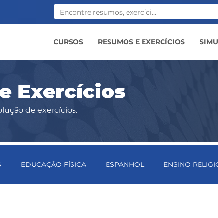
CURSOS
RESUMOS E EXERCÍCIOS
SIM
 Exercícios
lução de exercícios.
S
EDUCAÇÃO FÍSICA
ESPANHOL
ENSINO RELIG
CA
INGLÊS
LITERATURA
LÍNGUA PORTUGUESA