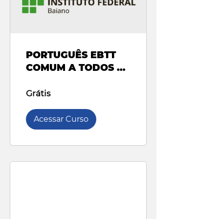
PORTUGUÊS EBTT
COMUM A TODOS OS
CARGOS - IF BAIANO
- 2024
Grátis
Acessar Curso