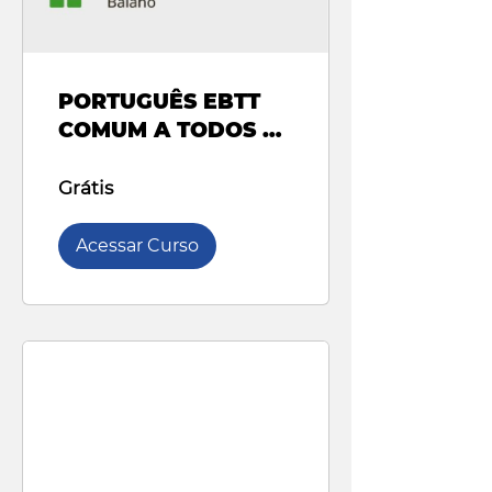
PORTUGUÊS EBTT
COMUM A TODOS OS
CARGOS - IF BAIANO
- 2024
Grátis
Acessar Curso