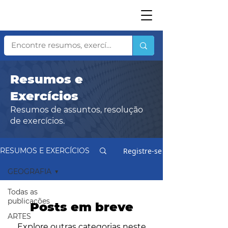
Resumos e
Exercícios
Resumos de assuntos, resolução
de exercícios.
Registre-se
RESUMOS E EXERCÍCIOS
GEOGRAFIA
Todas as
publicações
Posts em breve
ARTES
Explore outras categorias neste