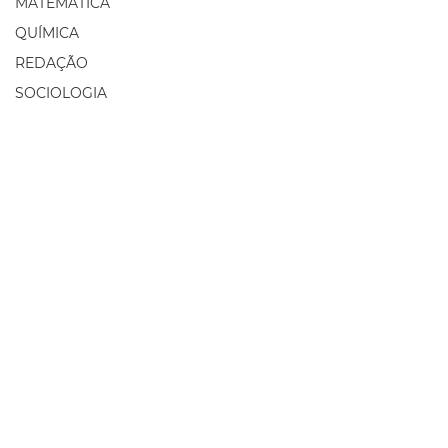
MATEMÁTICA
QUÍMICA
REDAÇÃO
SOCIOLOGIA
ETA EDUCACIONAL
Pessoa Física/Jurídica