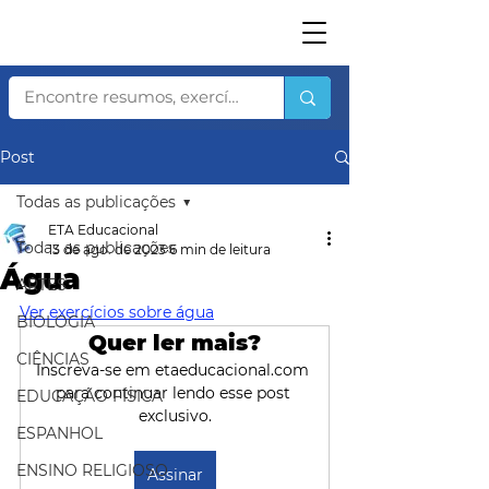
Post
Todas as publicações
ETA Educacional
Todas as publicações
13 de ago. de 2023
6 min de leitura
Água
ARTES
V
er exercícios sobre água
BIOLOGIA
Quer ler mais?
CIÊNCIAS
Inscreva-se em etaeducacional.com 
para continuar lendo esse post 
EDUCAÇÃO FÍSICA
exclusivo.
ESPANHOL
ENSINO RELIGIOSO
Assinar