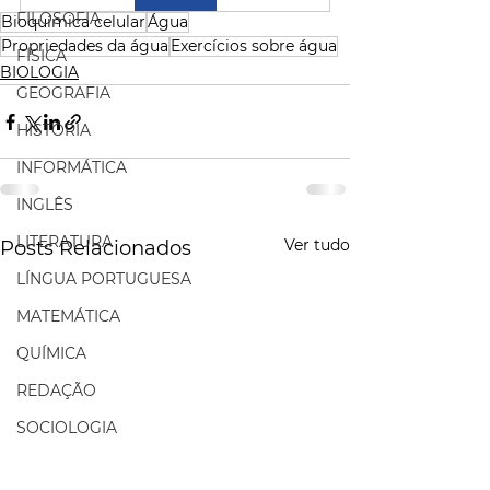
FILOSOFIA
Bioquímica celular
Água
Propriedades da água
Exercícios sobre água
FÍSICA
BIOLOGIA
GEOGRAFIA
HISTÓRIA
INFORMÁTICA
INGLÊS
LITERATURA
Ver tudo
Posts Relacionados
LÍNGUA PORTUGUESA
MATEMÁTICA
QUÍMICA
REDAÇÃO
SOCIOLOGIA